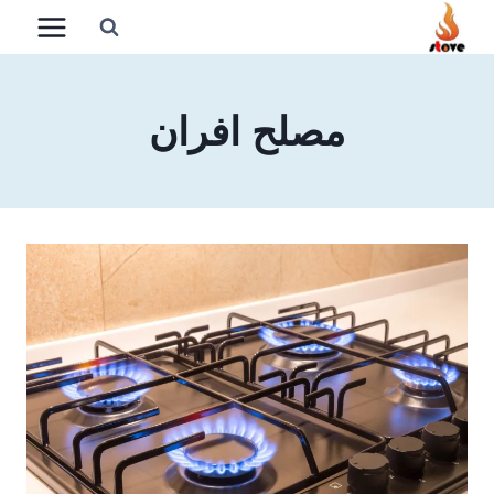
لتجاوز
لى
لمحتوى
مصلح افران