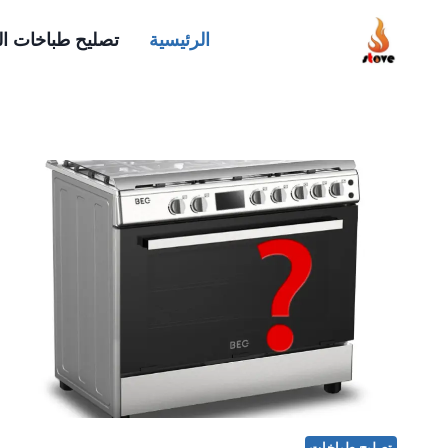
لتجاوز
الرئيسية
تصليح طباخات ا
لى
لمحتوى
تصليح طباخات