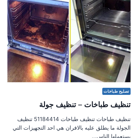
|
51184414
تصليح طباخات
تنظيف طباخات – تنظيف جولة
تنظيف طباخات تنظيف طباخات 51184414 تنظيف
الجولة ما يطلق عليه بالافران هي احد التجهيزات التي
يستعملها الناس…