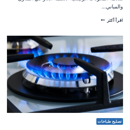
والمباني…
صيانة
اقرأ أكثر
جولة
تصليح طباخات