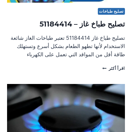
تصليح طباخات
تصليح طباخ غاز – 51184414
تصليح طباخ غاز 51184414 تعتبر طباخات الغاز شائعة
الاستخدام لأنها تطهو الطعام بشكل أسرع وتستهلك
طاقة أقل من المواقد التي تعمل على الكهرباء
تصليح
اقرأ أكثر
طباخ
غاز
–
51184414