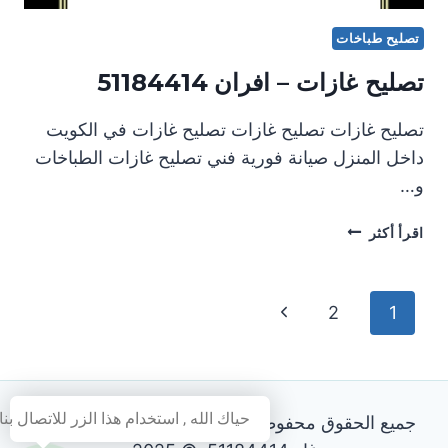
تصليح طباخات
تصليح غازات – افران 51184414
تصليح غازات تصليح غازات تصليح غازات في الكويت
داخل المنزل صيانة فورية فني تصليح غازات الطباخات
و…
تصليح
اقرأ أكثر
غازات
–
افران
تنقل
الصفحة
2
1
51184414
التالية
الصفحة
حياك الله , استخدام هذا الزر للاتصال بنا
جميع الحقوق محفوظة - فني تصليح طباخات و افران