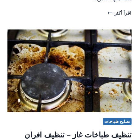
تنظيف
اقرأ أكثر
طباخات
–
تنظيف
جولة
تصليح طباخات
تنظيف طباخات غاز – تنظيف افران