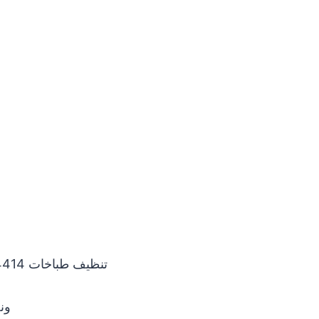
تنظيف طباخات 51184414 غاز بالكويت تنظيف جولة إنها واحدة من الخدمات التي تتميز بالجودة والكمال
ون