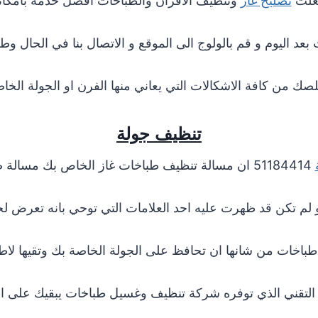
جعلت
تصليح غاز
و
تنظيف الافران
والطباخات افضل خدمة بامكان
ث بعد اليوم و قم بالولوج الى الموقع و الاتصال بنا في الحال و
صك من كافة الاشكالات التي يعاني منها الفرن او الجولة الخاص
تنظيف جولة
51184414 ان مسالة تنظيف طباخات غاز الخاص بك مسالة ضرورية جدا
 لم تكن قد ظهرت عليه احد العلامات التي توحي بانه تعرض لخ
اخات من شانها ان تحافظ على الجولة الخاصة بك وتقيها لا
 التقني الذي توفره شركة تنظيف وغسيل طباخات يبقيك على اط