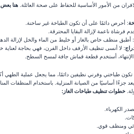
افران من الأمور الأساسية للحفاظ على صحة العائلة.
هنا بعض 
خة
: أحرص دائمًا على أن تكون الطباخة غير ساخنة.
دم فرشاة ناعمة لإزالة البقايا المحترقة.
: أطبق منظف خاص بالغاز أو خليط من الماء والخل لإزالة الده
راج
: لا أنسى تنظيف الأرفف داخل الفرن، فهي بحاجة لعناية خ
 الإنتهاء، أستخدم قطعة قماش جافة لمسح السطح.
تكون طباختي وفرني نظيفين دائمًا، مما يجعل عملية الطهي أ
عد جزءًا أساسيًا من الصيانة المنزلية. باستخدام المنظفات المنا
لة.
خطوات تنظيف طباخات الغاز:
ر الكهرباء.
كات.
ئي ومنظف قوي.