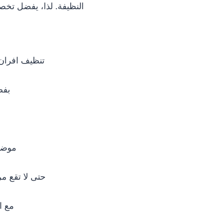
النظيفة. لذا، يفضل تخص
تنظيف افران 51184414 حتى نحاول دائمًا العناية بافران العميل وتنظيفه بطريق
بفض
موضح
حتى لا تقع مر
مع ا