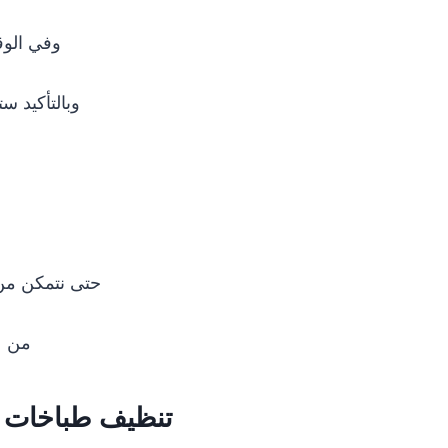
وفي الوق
وبالتأكيد 
حتى نتمكن من 
من عم
تنظيف طباخات ا