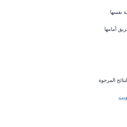
ة نفسها
يق أمامها
تائج المرجوة
ويت