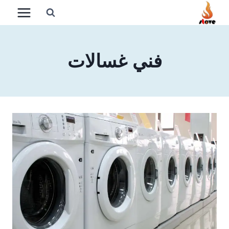
لتجاوز
لى
لمحتوى
فني غسالات