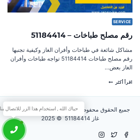
SERVICE
رقم مصلح طباخات – 51184414
مشاكل شائعة في طباخات وأفران الغاز وكيفية تجنبها
رقم مصلح طباخات 51184414 تواجه طباخات وأفران
الغاز بعض…
رقم
اقرأ أكثر
مصلح
طباخات
–
حياك الله , استخدام هذا الزر للاتصال بنا
جميع الحقوق محفوظة - فني تصليح طباخات و افران
51184414
غاز 51184414 © 2025