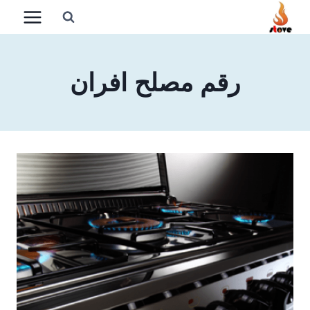
لتجاوز
لى
لمحتوى
رقم مصلح افران