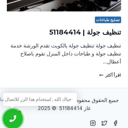
تصليح طباخات
تنظيف جولة | 51184414
تنظيف جولة تنظيف جولة بالكويت تقدم الورشة خدمة
تنظيف جولة و طباخات داخل المنزل تقوم باصلاح
أعطال…
تنظيف
اقرأ أكثر
جولة
|
51184414
حياك الله , استخدام هذا الزر للاتصال بنا
جميع الحقوق محفوظة - فني تصليح طباخات و افران
غاز 51184414 © 2025