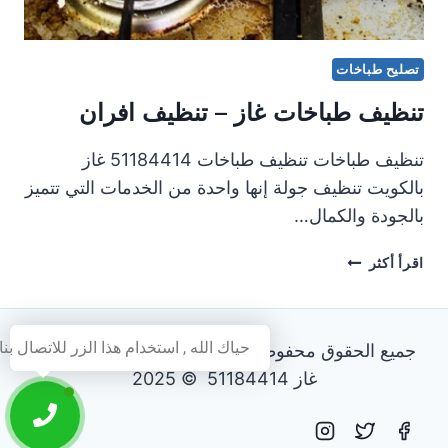
تصليح طباخات
تنظيف طباخات غاز – تنظيف افران
تنظيف طباخات تنظيف طباخات 51184414 غاز
بالكويت تنظيف جولة إنها واحدة من الخدمات التي تتميز
بالجودة والكمال…
تنظيف
اقرأ أكثر
طباخات
غاز
–
حياك الله , استخدام هذا الزر للاتصال بنا
جميع الحقوق محفوظة - فني تصليح طباخات و افران
تنظيف
افران
غاز 51184414 © 2025