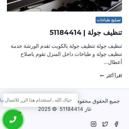
تصليح طباخات
تنظيف جولة | 51184414
تنظيف جولة تنظيف جولة بالكويت تقدم الورشة خدمة
تنظيف جولة و طباخات داخل المنزل تقوم باصلاح
أعطال…
تنظيف
اقرأ أكثر
جولة
|
51184414
حياك الله , استخدام هذا الزر للاتصال بنا
جميع الحقوق محفوظة - فني تصليح طباخات و افران
غاز 51184414 © 2025