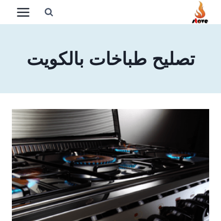
لتجاوز
لى
لمحتوى
تصليح طباخات بالكويت