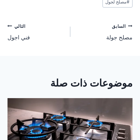
#
مصلح لجول
تصفّح
السابق
التالي
مصلح جولة
فني اجول
المقالات
موضوعات ذات صلة