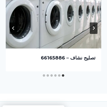
تصليح نشاف – 66165886