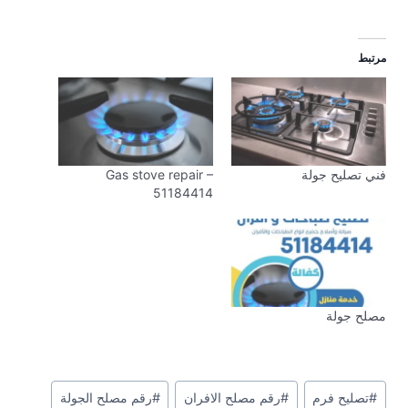
مرتبط
فني تصليح جولة
Gas stove repair –
51184414
مصلح جولة
وسوم
#
تصليح فرم
#
رقم مصلح الافران
#
رقم مصلح الجولة