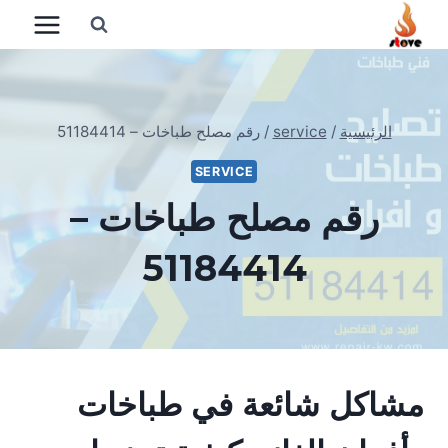
لتجاوز
لى
لمحتوى
الرئيسية
/
service
/
رقم مصلح طباخات – 51184414
SERVICE
رقم مصلح طباخات –
51184414
مشاكل شائعة في طباخات