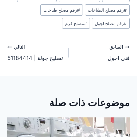
المقال:
#
رقم مصلح الطباخات
#
رقم مصلح طباخات
#
رقم مصلح لجول
#
مصلح فرم
تصفّح
السابق
التالي
فني اجول
تصليح جولة | 51184414
المقالات
موضوعات ذات صلة