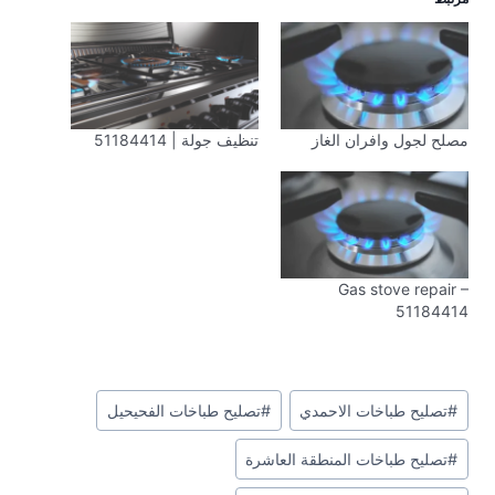
مصلح لجول وافران الغاز
تنظيف جولة | 51184414
Gas stove repair –
51184414
وسوم
#
تصليح طباخات الاحمدي
#
تصليح طباخات الفحيحيل
المقال:
#
تصليح طباخات المنطقة العاشرة