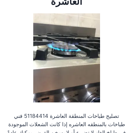
العاشرة
تصليح طباخات المنطقة العاشرة 51184414 فني
طباخات بالمنطقه العاشره إذا كانت الشعلات الموجودة
في طباخ الغاز لا تضيء أو لا يسخن الفرن ، يمكنك عادةً