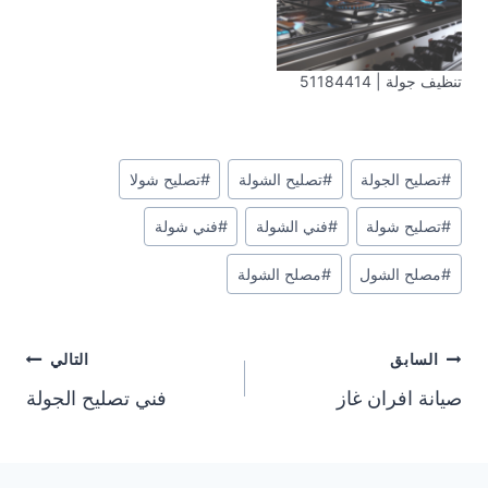
تنظيف جولة | 51184414
وسوم
#
تصليح الجولة
#
تصليح الشولة
#
تصليح شولا
المقال:
#
تصليح شولة
#
فني الشولة
#
فني شولة
#
مصلح الشول
#
مصلح الشولة
تصفّح
السابق
التالي
صيانة افران غاز
فني تصليح الجولة
المقالات