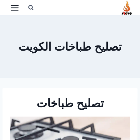
لتجاوز
لى
لمحتوى
تصليح طباخات الكويت
تصليح طباخات